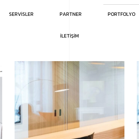
S
E
R
V
İ
S
L
E
R
P
A
R
T
N
E
R
P
O
R
T
F
O
L
Y
O
İ
L
E
T
İ
Ş
İ
M