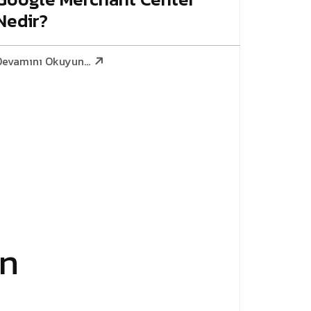
Nedir?
Devamını Okuyun...
in