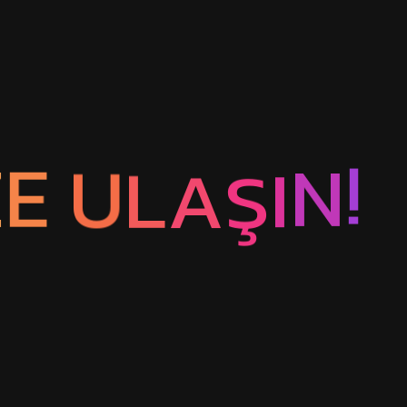
Z
E
U
L
A
Ş
I
N
!