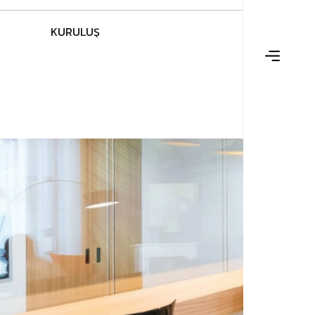
K
U
R
U
L
U
Ş