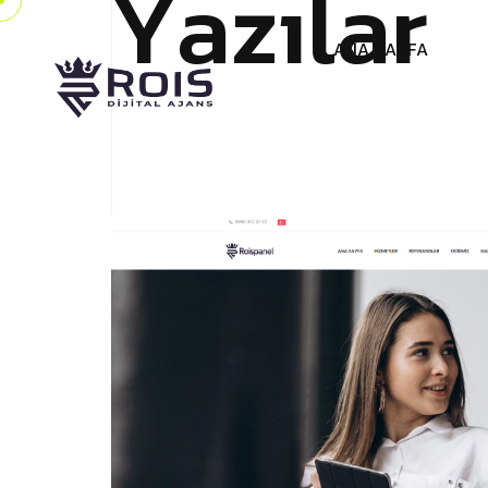
Y
a
z
ı
l
a
r
A
N
A
S
A
Y
F
A