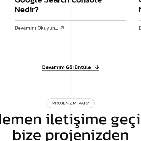
Nedir?
Devamını Okuyun...
Devamını Görüntüle
PROJENIZ MI VAR?
emen iletişime geç
bize projenizden