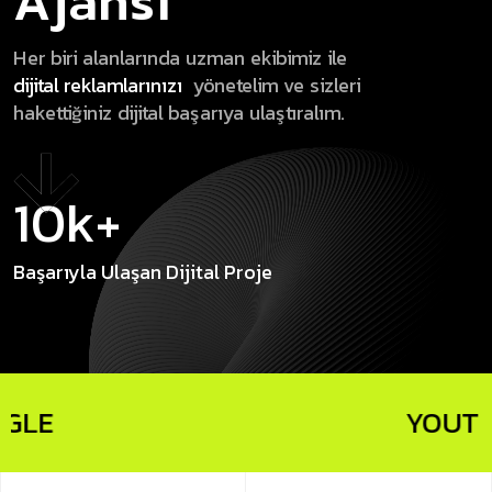
A
j
a
n
s
ı
H
e
r
b
i
r
i
a
l
a
n
l
a
r
ı
n
d
a
u
z
m
a
n
e
k
i
b
i
m
i
z
i
l
e
d
i
j
i
t
a
l
r
e
k
l
a
m
l
a
r
ı
n
ı
z
ı
y
ö
n
e
t
e
l
i
m
v
e
s
i
z
l
e
r
i
h
a
k
e
t
t
i
ğ
i
n
i
z
d
i
j
i
t
a
l
b
a
ş
a
r
ı
y
a
u
l
a
ş
t
ı
r
a
l
ı
m
.
10k+
Başarıyla Ulaşan
Dijital Proje
YOUTUBE