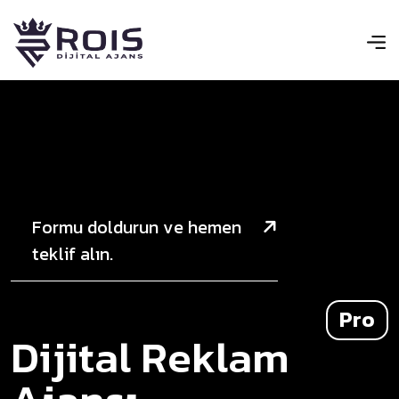
F
o
r
m
u
d
o
l
d
u
r
u
n
v
e
h
e
m
e
n
t
e
k
l
i
f
a
l
ı
n
.
D
i
j
i
t
a
l
R
e
k
l
a
m