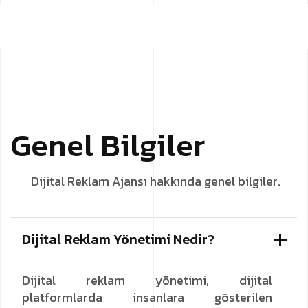
G
e
n
e
l
B
i
l
g
i
l
e
r
Dijital Reklam Ajansı hakkında genel bilgiler.
Dijital Reklam Yönetimi Nedir?
Dijital reklam yönetimi, dijital
platformlarda insanlara gösterilen