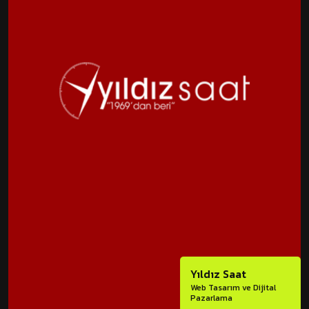
Yıldız Saat
Web Tasarım ve Dijital
Pazarlama