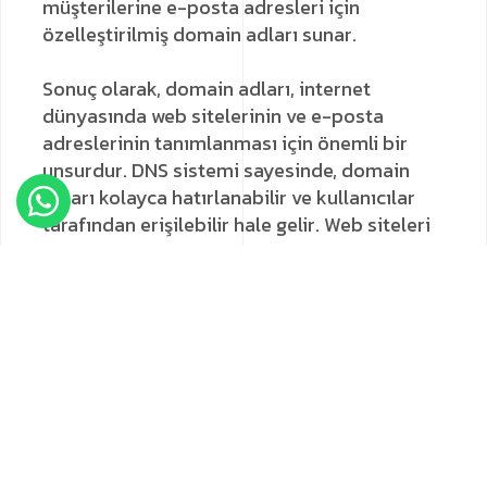
müşterilerine e-posta adresleri için
özelleştirilmiş domain adları sunar.
Sonuç olarak, domain adları, internet
dünyasında web sitelerinin ve e-posta
adreslerinin tanımlanması için önemli bir
unsurdur. DNS sistemi sayesinde, domain
adları kolayca hatırlanabilir ve kullanıcılar
tarafından erişilebilir hale gelir. Web siteleri
için SEO stratejileri ve marka tanıtımı için
önemli olan domain adları, birçok farklı üst
düzey alan adı uzantısı kullanılarak
kaydedilebilir.
Etiketler:
domain
nedir