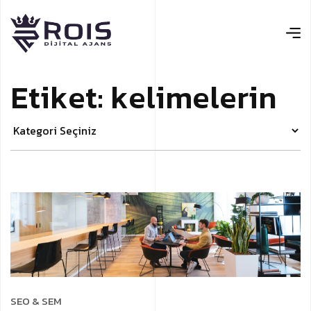
E
t
i
k
e
t
:
k
e
l
i
m
e
l
e
r
i
n
SEO & SEM