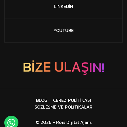
LINKEDIN
YOUTUBE
!
I
B
Z
N
E
U
I
L
Ş
A
B
L
O
G
Ç
E
R
E
Z
P
O
L
I
T
I
K
A
S
I
S
Ö
Z
L
E
Ş
M
E
V
E
P
O
L
I
T
I
K
A
L
A
R
© 2026 - Rois Dijital Ajans